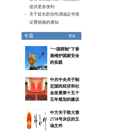
提供更多便利
关于延长阶段性调减赴华签
证费措施的通知
专题
更多...
“一国两制”下香
港维护国家安全
的实践
中共中央关于制
定国民经济和社
会发展第十五个
五年规划的建议
中方关于联大第
2758号决议的立
场文件