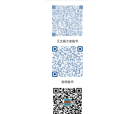
王文丽大使脸书
使馆脸书