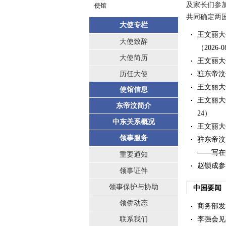
及家长们参加
使馆
共同确定两国
大使专栏
王文丽大
大使致辞
（2026-0
大使简历
王文丽大
驻东帝汶
历任大使
王文丽大
使馆信息
王文丽大
东帝汶简介
24）
中东关系概况
王文丽大
领事服务
驻东帝汶
——写在
重要通知
赵锁成参
领事证件
领事保护与协助
中国要闻
领侨动态
商务部发
李强会见
联系我们