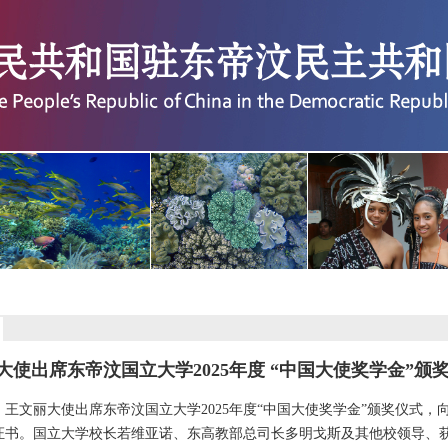
大使出席东帝汶国立大学2025年度 “中国大使奖学金”颁
文丽大使出席东帝汶国立大学2025年度“中国大使奖学金”颁奖仪式，向
证书。国立大学校长若维亚诺、东高教部总司长多明戈斯及其他校领导、