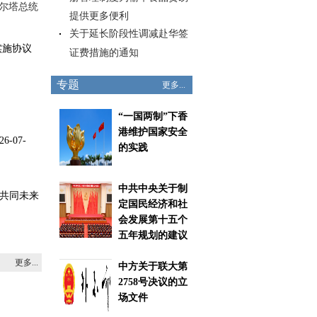
奥尔塔总统
提供更多便利
关于延长阶段性调减赴华签
实施协议
证费措施的通知
专题
更多...
“一国两制”下香
港维护国家安全
6-07-
的实践
中共中央关于制
共同未来
定国民经济和社
会发展第十五个
五年规划的建议
更多...
中方关于联大第
2758号决议的立
场文件