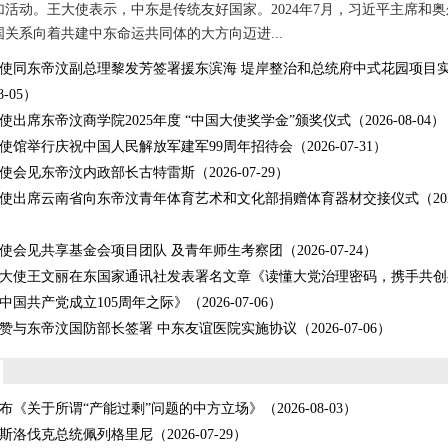
活动。王大使表示，中东是传统友好国家。2024年7月，习近平主席和
关系向着共建中东命运共同体的大方向迈进...
使同东帝汶副总理黎发芳签署援东滨海 堤岸整治和总统府中式花园项目
8-05）
使出席东帝汶商学院2025年度 “中国大使奖学金”颁奖仪式
（2026-08-04）
使馆举行庆祝中国人民解放军建军99周年招待会
（2026-07-31）
使会见东帝汶内政部长古特雷斯
（2026-07-29）
使出席云南省向东帝汶青年体育艺术和文化部捐赠体育器材交接仪式
（202
使会见共享基金会项目团队 及青年师生考察团
（2026-07-24）
大使王文丽在东国家通讯社发表署名文章《读懂大党治理密码，携手共创
中国共产党成立105周年之际》
（2026-07-06）
赞与东帝汶国防部长签署 中东友谊医院实施协议
（2026-07-06）
布《关于所谓“产能过剩”问题的中方立场》
（2026-08-03）
斯洛伐克总统佩列格里尼
（2026-07-29）