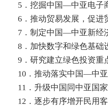
5．挖掘中国—中亚电子
6．推动贸易发展，促进
7．制定中国—中亚新经
8．加快数字和绿色基础
9．研究建立绿色投资重
10．推动落实中国—中
11．升级中国同中亚国
12．逐步有序增开民用