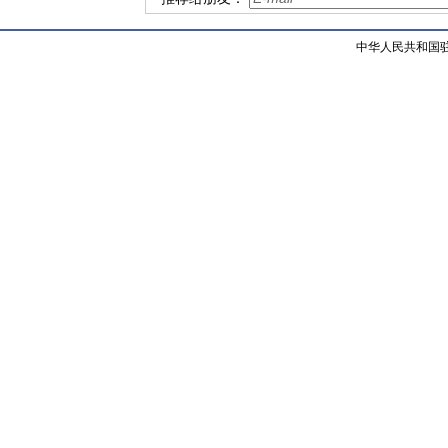
中华人民共和国