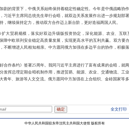
加剧的背景下，中俄关系始终保持着稳定性确定性。今年是中俄战略协作
午，习近平主席同总统先生举行会晤，就双边关系发展作出进一步规划部
持，继续保持定力，推动双方合作迈上新台阶，更好造福两国人民。
步扩大贸易规模，落实好双边升级版投资协定，深化能源、农业、互联
，保障中欧班列安全稳定高质量发展，实现更高水平的互利共赢。双方要办
，不断增进人民相知相亲。中方愿同俄方加强在多边平台的协作，积极
好合作条约》签署25周年。我同习近平主席进行了富有成果的会晤，就
分发挥总理定期会晤机制作用，推进贸易、能源、农业、交通物流、工
扩大青年、旅游等人文交流。俄方愿同中方加强在上合组织、金砖国家等
全文打印
中华人民共和国驻东帝汶民主共和国大使馆 版权所有