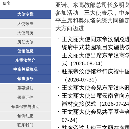
使馆
亚诺、东高教部总司长多明
参加活动。王大使表示，中东
大使专栏
平主席和奥尔塔总统共同确
大使致辞
大方向迈进...
大使简历
王文丽大使同东帝汶副总理
历任大使
统府中式花园项目实施协
使馆信息
王文丽大使出席东帝汶商学院
东帝汶简介
式
（2026-08-04）
中东关系概况
驻东帝汶使馆举行庆祝中国
（2026-07-31）
领事服务
王文丽大使会见东帝汶内
重要通知
王文丽大使出席云南省向
领事证件
器材交接仪式
（2026-07-2
领事保护与协助
王文丽大使会见共享基金会
领侨动态
07-24）
联系我们
驻东帝汶大使王文丽在东