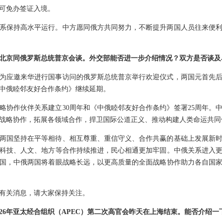
，可免办签证入境。
系保持高水平运行。中方愿同俄方共同努力，不断提升两国人员往来便
北京同俄罗斯总统普京会谈。外交部能否进一步介绍情况？双方是否谈及
为应邀来华进行国事访问的俄罗斯总统普京举行欢迎仪式，两国元首先
中俄睦邻友好合作条约》继续延期。
略协作伙伴关系建立30周年和《中俄睦邻友好合作条约》签署25周年。
战略协作，拓展各领域合作，捍卫国际公道正义、推动构建人类命运共同
两国坚持在平等相待、相互尊重、重信守义、合作共赢的基础上发展新
科技、人文、地方等合作持续推进，民心相通更加牢固。中俄关系进入
国，中俄两国将着眼战略长远，以更高质量的全面战略协作助力各自国
有关消息，请大家保持关注。
026年亚太经合组织（APEC）第二次高官会昨天在上海结束。能否介绍