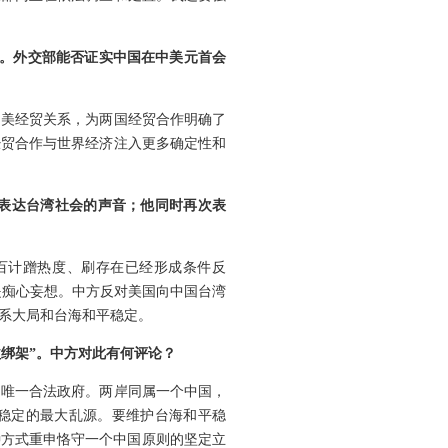
豆。外交部能否证实中国在中美元首会
中美经贸关系，为两国经贸合作明确了
经贸合作与世界经济注入更多确定性和
表达台湾社会的声音；他同时再次表
百计蹭热度、刷存在已经形成条件反
只是痴心妄想。中方反对美国向中国台湾
系大局和台海和平稳定。
益绑架”。中方对此有何评论？
的唯一合法政府。两岸同属一个中国，
平稳定的最大乱源。要维护台海和平稳
种方式重申恪守一个中国原则的坚定立