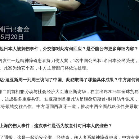
起日本人被刺伤事件，外交部对此有何回应？是否能公布更多详细内容？
厅内发生一起精神障碍患者持刀伤人案，1名中国公民和2名日本公民受伤
。此案为治安个案，中方主管部门将依法处理。
达·迪亚斯周一到周三访问了中国。此访取得了哪些具体成果？中方如何
班牙第二副首相兼劳动与社会经济大臣迪亚斯访华，在京出席2026年全球
，达成很多重要共识。迪亚斯副首相此访是继桑切斯首相4月访华以来
障等领域交往合作。中方愿同西班牙一道，推动中西全面战略伙伴关系取
上海的伤人事件，这次事件是否为故意针对日本人的袭击？
了通报，这是一起治安个案。经核查，伤人者系精神障碍患者，中方有