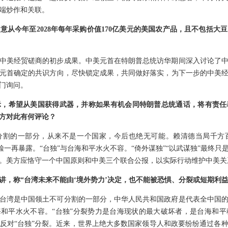
端炒作和关联。
意从今年至2028年每年采购价值170亿美元的美国农产品，且不包括大
中美经贸磋商的初步成果。中美元首在特朗普总统访华期间深入讨论了
元首确定的共识方向，尽快锁定成果，共同做好落实，为下一步的中美
门询问。
示，希望从美国获得武器，并称如果有机会同特朗普总统通话，将有责任
中方对此有何评论？
分割的一部分，从来不是一个国家，今后也绝无可能。赖清德当局千方
嘴脸一再暴露。“台独”与台海和平水火不容。“倚外谋独”“以武谋独”最终
。美方应恪守一个中国原则和中美三个联合公报，以实际行动维护中美关
讲，称“台湾未来不能由‘境外势力’决定，也不能被恐惧、分裂或短期利
台湾是中国领土不可分割的一部分，中华人民共和国政府是代表全中国
海和平水火不容。“台独”分裂势力是台海现状的最大破坏者，是台海和
反对“台独”分裂。近来，世界上绝大多数国家领导人和政要纷纷通过各