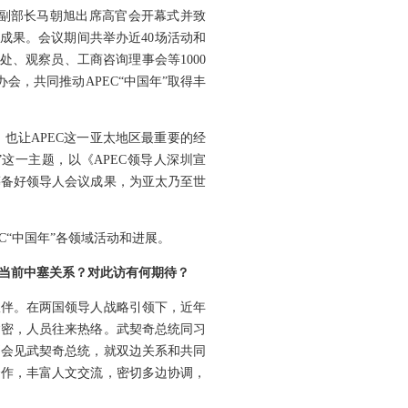
交部副部长马朝旭出席高官会开幕式并致
成果。会议期间共举办近40场活动和
、观察员、工商咨询理事会等1000
会，共同推动APEC“中国年”取得丰
也让APEC这一亚太地区最重要的经
这一主题，以《APEC领导人深圳宣
筹备好领导人会议成果，为亚太乃至世
C“中国年”各领域活动和进展。
当前中塞关系？对此访有何期待？
伙伴。在两国领导人战略引领下，近年
紧密，人员往来热络。武契奇总统同习
别会见武契奇总统，就双边关系和共同
合作，丰富人文交流，密切多边协调，