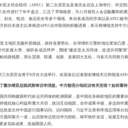
026年亚太经合组织（APEC）第二次高官会及相关会议在上海举行。外
EC合作进行了年中盘点，汇总了早期收获，为11月领导人会议酝酿和积累
、妇女、电信、食品安全等多个领域。来自各成员经济体以及APEC秘书处
担任东道主以来推进APEC合作取得的积极进展，表示将继续支持中方办
亚太地区克服外部挑战，保持发展势头，全球增长引擎的地位更加凸显，
代发展大势，倾听各成员呼声，围绕“建设亚太共同体，促进共同繁荣”
标的路线图，突出贸易、联通、创新、发展四大支柱，与各方共同努力
C）第三次高官会将于8月在大连举行。欢迎各位记者朋友继续关注和报道APE
了塞尔维亚总统武契奇访华消息。中方能否介绍此访有关安排？如何看待
国共同构建新时代命运共同体的欧洲国家，是中国在东南欧地区的重要
持彼此核心利益和重大关切，政治互信稳固，合作成果丰硕，多边协作
总统首次对中国进行国事访问。访问期间，习近平主席和李强总理将分
方愿同塞方一道，以武契奇总统访华为契机，铸牢铁杆友谊，拓展互利
更多实际成果，造福两国人民。