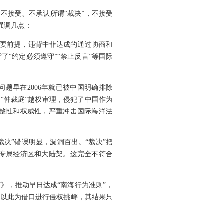
不接受、不承认所谓“裁决”，不接受
强调几点：
必要前提，违背中菲达成的通过协商和
“约定必须遵守”“禁止反言”等国际
题早在2006年就已被中国明确排除
“仲裁庭”越权审理，侵犯了中国作为
整性和权威性，严重冲击国际海洋法
裁决”错误明显，漏洞百出。“裁决”把
生专属经济区和大陆架。这完全不符合
》，推动早日达成“南海行为准则”，
图以此为借口进行侵权挑衅，其结果只