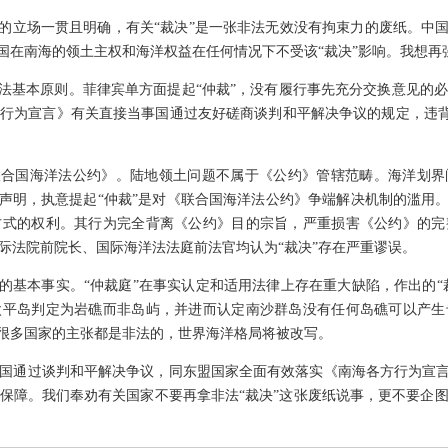
上的立场一贯且明确，有关“裁决”是一张非法无效没有拘束力的废纸。中国
中国在南海的领土主权和海洋权益在任何情况下不受该“裁决”影响。我想再
际法基本原则。菲律宾单方面提起“仲裁”，没有履行事先充分交换意见的
行为宣言》有关直接当事国通过友好磋商谈判和平解决争议的规定，违背了
联合国海洋法公约》。陆地领土问题不属于《公约》管辖范畴。海洋划界问
方声明，执意提起“仲裁”是对《联合国海洋法公约》争端解决机制的滥用。
方式的权利。其行为完全背离《公约》目的宗旨，严重损害《公约》的完
际法院前院长、国际海洋法法庭前法官均认为“裁决”存在严重谬误。
海的基本事实。“仲裁庭”在事实认定和适用法律上存在重大缺陷，作出的“
太平岛判定为岩礁而非岛屿，并进而认定南沙群岛没有任何岛礁可以产
，很多国家的主张都是非法的，世界海洋格局将被改写。
国通过谈判和平解决争议，同东盟国家全面有效落实《南海各方行为宣言
保障。我们奉劝有关国家不要再拿非法“裁决”这张废纸说事，更不要企